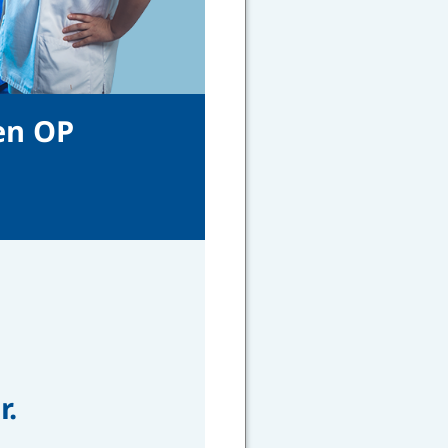
en OP
g
r.