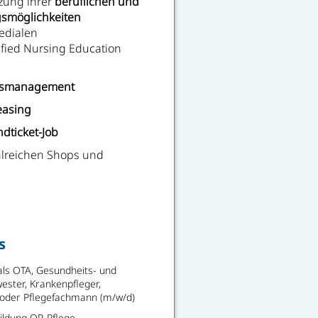
zung ihrer
beruflichen und
gsmöglichkeiten
edialen
ified Nursing Education
itsmanagement
easing
dticket-Job
hlreichen Shops und
s
ls OTA, Gesundheits- und
ester, Krankenpfleger,
t oder Pflegefachmann (m/w/d)
ildung OP-Pflege