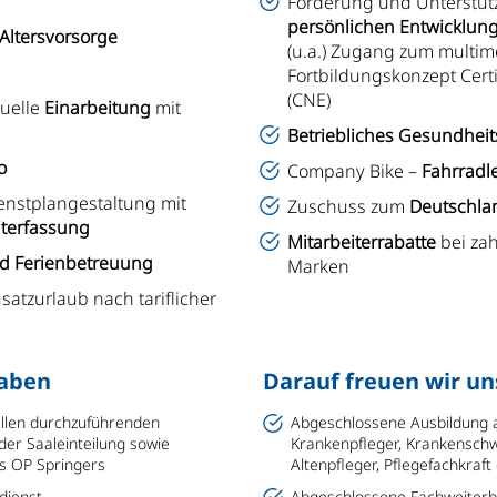
Förderung und Unterstüt
persönlichen Entwicklun
 Altersvorsorge
(u.a.) Zugang zum multim
Fortbildungskonzept Cert
(CNE)
duelle
Einarbeitung
mit
Betriebliches Gesundhe
o
Company Bike –
Fahrradl
ienstplangestaltung mit
Zuschuss zum
Deutschlan
iterfassung
Mitarbeiterrabatte
bei za
nd Ferienbetreuung
Marken
satzurlaub nach tariflicher
gaben
Darauf freuen wir un
allen durchzuführenden
Abgeschlossene Ausbildung a
er Saaleinteilung sowie
Krankenpfleger, Krankenschw
es OP Springers
Altenpfleger, Pflegefachkraf
dienst
Abgeschlossene Fachweiterb