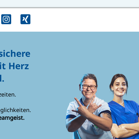
sichere
it Herz
.
zeiten.
glichkeiten.
eamgeist.