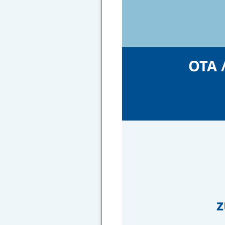
OTA 
z