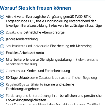
Worauf Sie sich freuen können
Attraktive tarifvertragliche Vergütung gemäß TVöD-BT-K,
Entgeltgruppe EG5, finale Eingruppierung entsprechend der
jeweiligen Berufsausbildung, inklusive aller zulässigen Zuschläge
Zusätzliche
betriebliche Altersvorsorge
Jahressonderzahlung
Strukturierte und individuelle
Einarbeitung mit Mentoring
Flexibles Arbeitszeitkonto
Mitarbeiterorientierte Dienstplangestaltung
mit elektronischer
Arbeitszeiterfassung
Zuschuss zur
Kinder- und Ferienbetreuung
30 Tage Urlaub
sowie Zusatzurlaub nach tariflicher Regelung
Regelmäßige zertifizierte
interne und externe
Fortbildungsangebote
Förderung und Unterstützung ihrer
beruflichen und persönlichen
Entwicklungsmöglichkeiten
(u.a.) Zugang zum multimedialen Fortbildungskonzept Certified