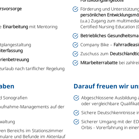
ersvorsorge
Förderung und Unterstützung
persönlichen Entwicklungsmö
(u.a.) Zugang zum multimedia
le
Einarbeitung
mit Mentoring
Certified Nursing Education (
Betriebliches Gesundheits
stplangestaltung
Company Bike –
Fahrradleas
eiterfassung
Zuschuss zum
Deutschlandtic
erienbetreuung
Mitarbeiterrabatte
bei zahlr
urlaub nach tariflicher Regelung
gaben
Darauf freuen wir un
nd Sonografien
Abgeschlossene Ausbildung a
oder vergleichbare Qualifika
naufnahme-Managements auf der
Sichere Deutschkenntnisse in
waltung
Sicherer Umgang mit der EDV
Orbis - Vorerfahrung in ei
ven Bereichs im Stationszimmer
mulare und Befunde im Aktenlauf