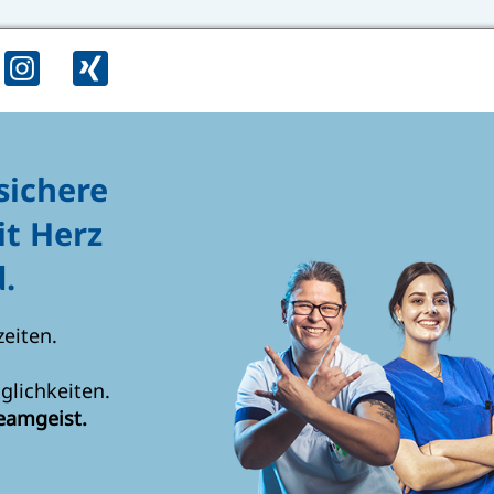
sichere
it Herz
.
zeiten.
glichkeiten.
eamgeist.