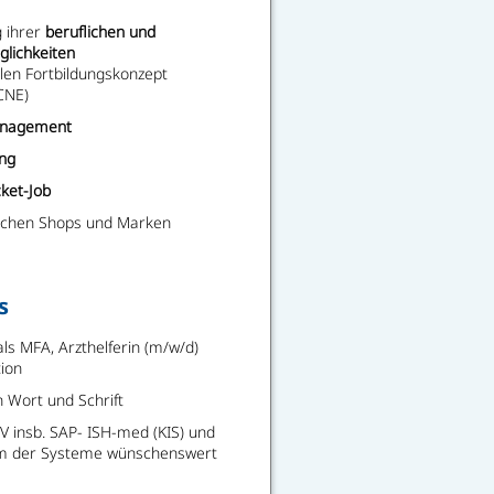
 ihrer
beruflichen und
glichkeiten
len Fortbildungskonzept
CNE)
management
ing
ket-Job
eichen Shops und Marken
s
ls MFA, Arzthelferin (m/w/d)
tion
 Wort und Schrift
 insb. SAP- ISH-med (KIS) und
nem der Systeme wünschenswert