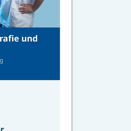
rafie und
ng
r.