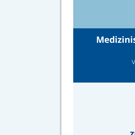
Medizini
V
z