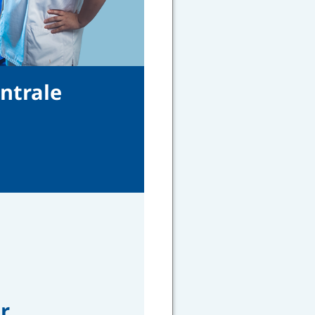
ntrale
r.