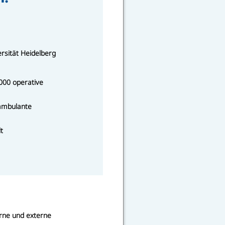
sität Heidelberg
.000 operative
 ambulante
t
rne und externe