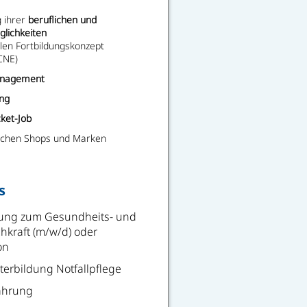
 ihrer
beruflichen und
glichkeiten
len Fortbildungskonzept
CNE)
management
ing
ket-Job
eichen Shops und Marken
s
ung zum Gesundheits- und
chkraft (m/w/d) oder
on
erbildung Notfallpflege
ahrung