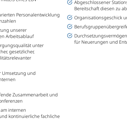
Abgeschlossener Stations
Bereitschaft diesen zu ab
turierten Personalentwicklung
Organisationsgeschick u
nnzahlen
Berufsgruppenübergreife
zung unserer
Durchsetzungsvermögen 
en Arbeitsablauf
für Neuerungen und Ent
orgungsqualität unter
er, gesetzlicher,
litätsrelevanter
er Umsetzung und
internen
fende Zusammenarbeit und
onferenzen
 am internen
d kontinuierliche fachliche