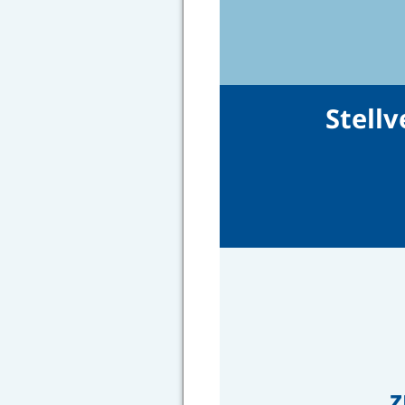
Stell
z