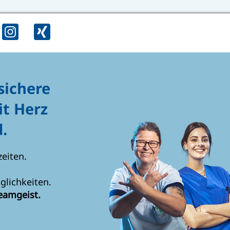
sichere
it Herz
.
zeiten.
glichkeiten.
eamgeist.