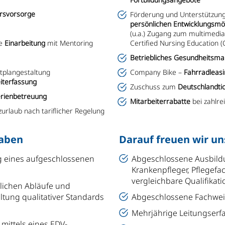
ersvorsorge
Förderung und Unterstützung
persönlichen Entwicklungsmö
(u.a.) Zugang zum multimedia
le
Einarbeitung
mit Mentoring
Certified Nursing Education (
Betriebliches Gesundheits
stplangestaltung
Company Bike –
Fahrradleas
eiterfassung
Zuschuss zum
Deutschlandtic
erienbetreuung
Mitarbeiterrabatte
bei zahlr
urlaub nach tariflicher Regelung
gaben
Darauf freuen wir un
 eines aufgeschlossenen
Abgeschlossene Ausbild
Krankenpfleger, Pflegefa
vergleichbare Qualifikati
blichen Abläufe und
ltung qualitativer Standards
Abgeschlossene Fachweit
Mehrjährige Leitungserf
mittels eines EDV-