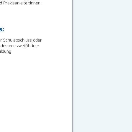
 Praxisanleiter:innen
s:
er Schulabschluss oder
destens zweijähriger
ildung