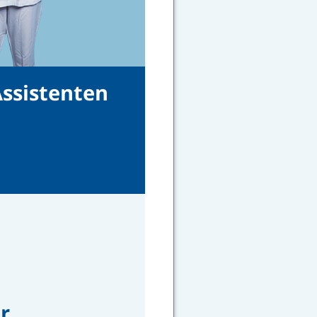
ssistenten
r.