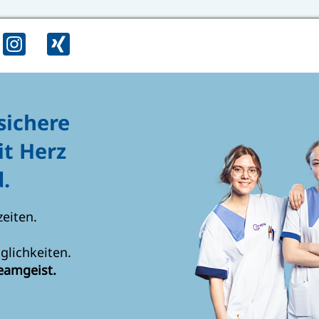
sichere
it Herz
.
zeiten.
glichkeiten.
eamgeist.