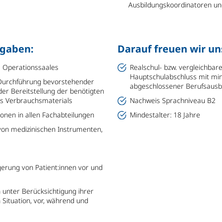
Ausbildungskoordinatoren und
fgaben:
Darauf freuen wir un
s Operationssaales
Realschul- bzw. vergleichbar
Hauptschulabschluss mit min
 Durchführung bevorstehender
abgeschlossener Berufsausb
der Bereitstellung der benötigten
es Verbrauchsmaterials
Nachweis Sprachniveau B2
onen in allen Fachabteilungen
Mindestalter: 18 Jahre
on medizinischen Instrumenten,
erung von Patient:innen vor und
 unter Berücksichtigung ihrer
Situation, vor, während und