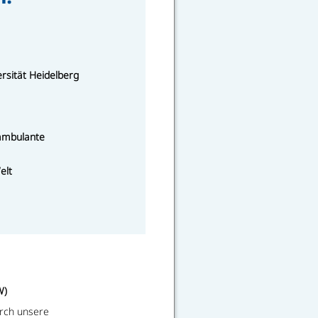
sität Heidelberg
 ambulante
elt
W)
rch unsere