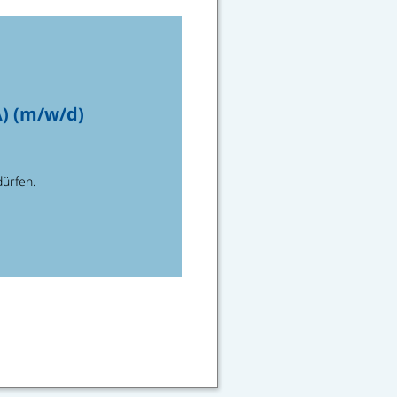
) (m/w/d)
dürfen.
TENSCHUTZ
IMPRESSUM